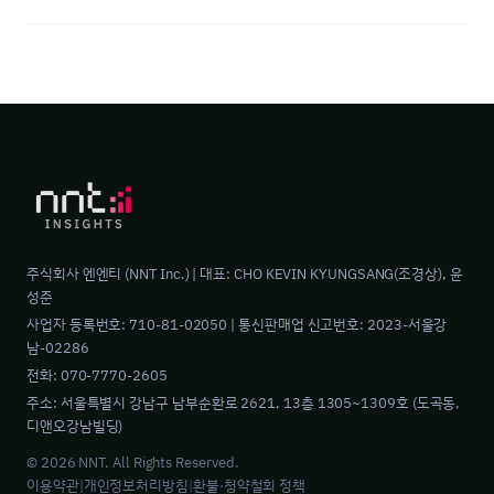
주식회사 엔엔티 (NNT Inc.) | 대표: CHO KEVIN KYUNGSANG(조경상), 윤
성준
사업자 등록번호: 710-81-02050 | 통신판매업 신고번호: 2023-서울강
남-02286
전화: 070-7770-2605
주소: 서울특별시 강남구 남부순환로 2621, 13층 1305~1309호 (도곡동,
디앤오강남빌딩)
© 2026 NNT. All Rights Reserved.
이용약관
|
개인정보처리방침
|
환불·청약철회 정책