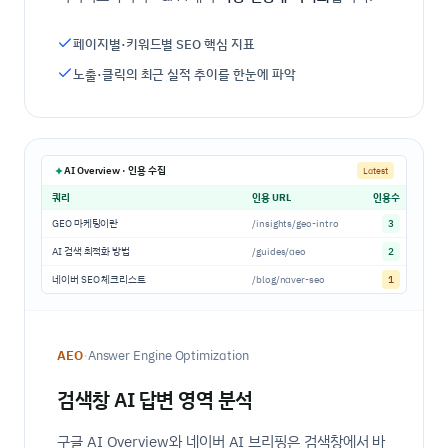
페이지별·키워드별 SEO 핵심 지표
노출·클릭의 최근 실적 추이를 한눈에 파악
AI Overview · 인용 수집
Latest
쿼리
인용 URL
인용수
GEO 마케팅이란
/insights/geo-intro
3
AI 검색 최적화 방법
/guides/aeo
2
네이버 SEO 체크리스트
/blog/naver-seo
1
·
AEO
Answer Engine Optimization
검색창 AI 답변 영역 분석
구글 AI Overview와 네이버 AI 브리핑은 검색창에서 바