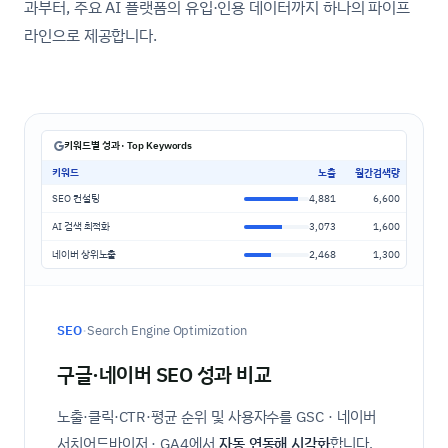
과부터, 주요 AI 플랫폼의 유입·인용 데이터까지 하나의 파이프
라인으로 제공합니다.
키워드별 성과 · Top Keywords
키워드
노출
월간검색량
SEO 컨설팅
4,881
6,600
AI 검색 최적화
3,073
1,600
네이버 상위노출
2,468
1,300
·
SEO
Search Engine Optimization
구글·네이버 SEO 성과 비교
노출·클릭·CTR·평균 순위 및 사용자수를 GSC · 네이버
서치어드바이저 · GA4에서
자동 연동해 시각화
합니다.