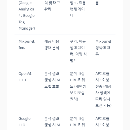
(Google
석 및 태그
정보, 이용
름
Analytics
관리
행태 데이
4, Google
터
Tag
Manager)
Mixpanel,
제품 이용
쿠키, 이용
Mixpanel
Inc.
행태 분석
행태 데이
정책에 따
터, 익명 식
름
별자
OpenAI,
분석 결과
분석 대상
API 호출
L.L.C.
생성 시 AI
URL·키워
시 1회성
모델 호출
드 (개인정
전송 (제공
보 미포함
사 정책에
원칙)
따라 일시
보관 가능)
Google
분석 결과
분석 대상
API 호출
LLC
생성 시 AI
URL·키워
시 1회성