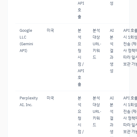
API
성
호
출
Google
미국
분
분석
AI
API 호
LLC
석
대상
분
시 1회
(Gemini
요
URL·
석
전송 (
API)
청
키워
결
사 정책
시
드
과
따라 일
점 /
생
보관 가
API
성
호
출
Perplexity
미국
분
분석
AI
API 호
AI, Inc.
석
대상
분
시 1회
요
URL·
석
전송 (
청
키워
결
사 정책
시
드
과
따라 일
점 /
생
보관 가