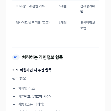
표시·광고에 관한 기록
6개월
전자상거래
법
웹사이트 방문 기록 (로그)
3개월
통신비밀보
호법
처리하는 개인정보 항목
03
3-1. 회원가입 시 수집 항목
필수 항목
이메일 주소
비밀번호 (암호화 저장)
이름 (또는 닉네임)