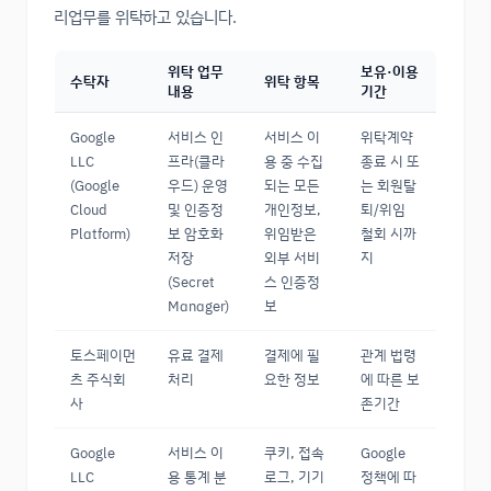
리업무를 위탁하고 있습니다.
위탁 업무
보유·이용
수탁자
위탁 항목
내용
기간
Google
서비스 인
서비스 이
위탁계약
LLC
프라(클라
용 중 수집
종료 시 또
(Google
우드) 운영
되는 모든
는 회원탈
Cloud
및 인증정
개인정보,
퇴/위임
Platform)
보 암호화
위임받은
철회 시까
저장
외부 서비
지
(Secret
스 인증정
Manager)
보
토스페이먼
유료 결제
결제에 필
관계 법령
츠 주식회
처리
요한 정보
에 따른 보
사
존기간
Google
서비스 이
쿠키, 접속
Google
LLC
용 통계 분
로그, 기기
정책에 따