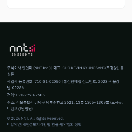
주식회사 엔엔티 (NNT Inc.) | 대표: CHO KEVIN KYUNGSANG(조경상), 윤
성준
사업자 등록번호: 710-81-02050 | 통신판매업 신고번호: 2023-서울강
남-02286
전화: 070-7770-2605
주소: 서울특별시 강남구 남부순환로 2621, 13층 1305~1309호 (도곡동,
디앤오강남빌딩)
© 2026 NNT. All Rights Reserved.
이용약관
|
개인정보처리방침
|
환불·청약철회 정책