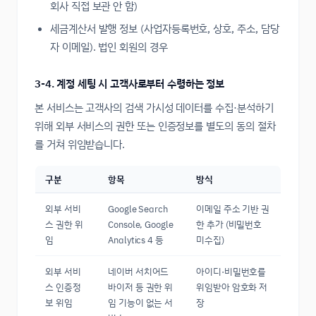
회사 직접 보관 안 함)
세금계산서 발행 정보 (사업자등록번호, 상호, 주소, 담당
자 이메일). 법인 회원의 경우
3-4. 계정 세팅 시 고객사로부터 수령하는 정보
본 서비스는 고객사의 검색 가시성 데이터를 수집·분석하기
위해 외부 서비스의 권한 또는 인증정보를 별도의 동의 절차
를 거쳐 위임받습니다.
구분
항목
방식
외부 서비
Google Search
이메일 주소 기반 권
스 권한 위
Console, Google
한 추가 (비밀번호
임
Analytics 4 등
미수집)
외부 서비
네이버 서치어드
아이디·비밀번호를
스 인증정
바이저 등 권한 위
위임받아 암호화 저
보 위임
임 기능이 없는 서
장