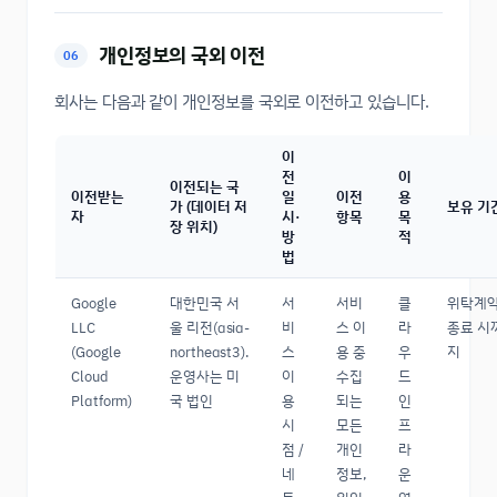
개인정보의 국외 이전
06
회사는 다음과 같이 개인정보를 국외로 이전하고 있습니다.
이
전
이
이전되는 국
이전받는
일
이전
용
가 (데이터 저
보유 기
자
시·
항목
목
장 위치)
방
적
법
Google
대한민국 서
서
서비
클
위탁계
LLC
울 리전(asia-
비
스 이
라
종료 시
(Google
northeast3).
스
용 중
우
지
Cloud
운영사는 미
이
수집
드
Platform)
국 법인
용
되는
인
시
모든
프
점 /
개인
라
네
정보,
운