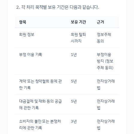
각 처리 목적별 보유 기간은 다음과 같습니다.
항목
보유 기간
근거
회원 정보
회원 탈퇴
정보주체
시까지
동의
부정 이용 기록
1년
부정이용
방지 (정보
주체 동의)
계약 또는 청약철회 등에 관
5년
전자상거래
한 기록
법
대금결제 및 재화 등의 공급
5년
전자상거래
에 관한 기록
법
소비자의 불만 또는 분쟁처
3년
전자상거래
리에 관한 기록
법