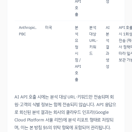
API
성
호
출
Anthropic,
미국
분
분석
AI
API 호
PBC
석
대상
분
시 1회
요
URL·
석
전송 (
청
키워
결
사 정책
시
드
과
따라 일
점 /
생
보관 가
API
성
호
출
AI API 호출 시에는 분석 대상 URL·키워드만 전송되며 회
원·고객의 식별 정보는 함께 전송되지 않습니다. API 응답으
로 회신된 분석 결과는 회사의 클라우드 인프라(Google
Cloud Platform 서울 리전)에 분석 리포트 형태로 저장되
며, 이는 본 방침 §5의 위탁 항목에 포함되어 관리됩니다.