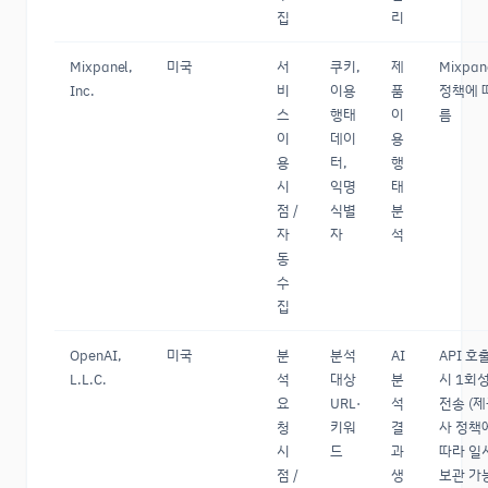
집
리
Mixpanel,
미국
서
쿠키,
제
Mixpan
Inc.
비
이용
품
정책에 
스
행태
이
름
이
데이
용
용
터,
행
시
익명
태
점 /
식별
분
자
자
석
동
수
집
OpenAI,
미국
분
분석
AI
API 호
L.L.C.
석
대상
분
시 1회
요
URL·
석
전송 (
청
키워
결
사 정책
시
드
과
따라 일
점 /
생
보관 가