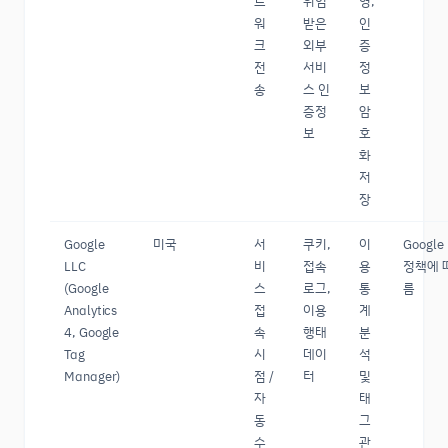
트
위임
영,
워
받은
인
크
외부
증
전
서비
정
송
스 인
보
증정
암
보
호
화
저
장
Google
미국
서
쿠키,
이
Google
LLC
비
접속
용
정책에 
(Google
스
로그,
통
름
Analytics
접
이용
계
4, Google
속
행태
분
Tag
시
데이
석
Manager)
점 /
터
및
자
태
동
그
수
관